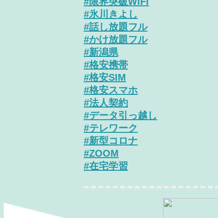
#限界突破WiFi
#氷川きよし
#話し放題フル
#かけ放題フル
#新潟県
#格安携帯
#格安SIM
#格安スマホ
#法人契約
#データ引っ越し
#テレワーク
#新型コロナ
#ZOOM
#在宅学習