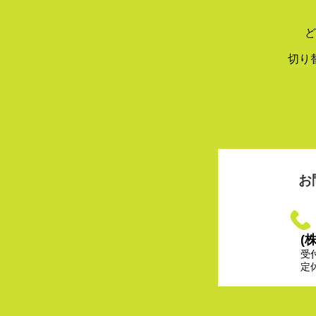
ど
切り
お
(
受
定