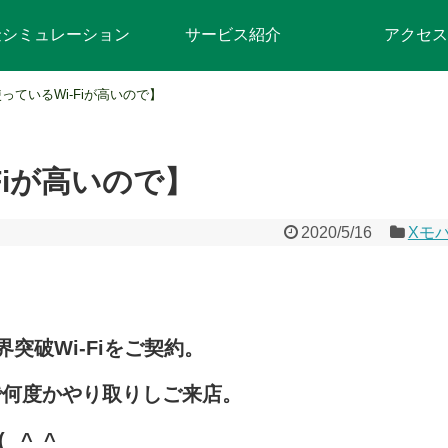
金シミュレーション
サービス紹介
アクセス
っているWi-Fiが高いので】
Fiが高いので】
2020/5/16
Xモ
界突破Wi-Fiをご契約。
で何度かやり取りしご来店。
(
^_^