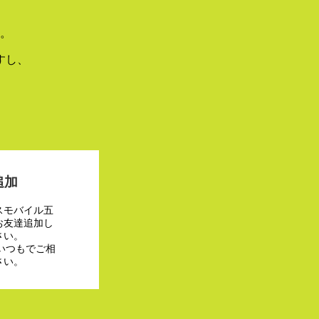
。
すし、
追加
スモバイル五
お友達追加し
さい。
でいつもでご相
さい。