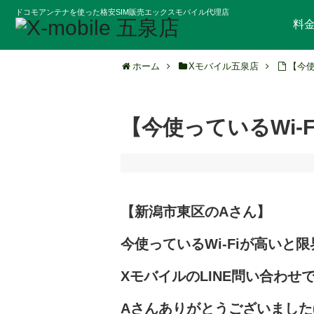
ドコモアンテナを使った格安SIM販売エックスモバイル代理店
料
ホーム
Xモバイル五泉店
【今使
【今使っているWi-
【新潟市東区のAさん】
今使っているWi-Fiが高いと
限
XモバイルのLINE問い
合わせ
Aさんありがとうござ
いました