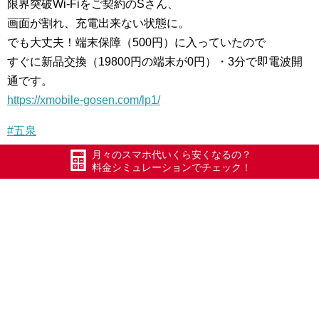
限界
突破Wi-Fiをご契約のSさん、
画面が割れ、充電出来
ない状態に。
でも大丈夫！端末保障（500円）に入って
いたので
すぐに新品交換（19800円の端末が0円）・3分で即
電波開
通です。
https://xmobile-gosen.com/lp1/
#五泉
#エックスモバイル
月々のスマホ代いくら安くなるの？
料金シミュレーションでチェック！
#ドコモ回線
#限界突破WiFi
#氷川きよし
#話し放題フル
#かけ放題フル
#新潟県
#格安携帯
#格安SIM