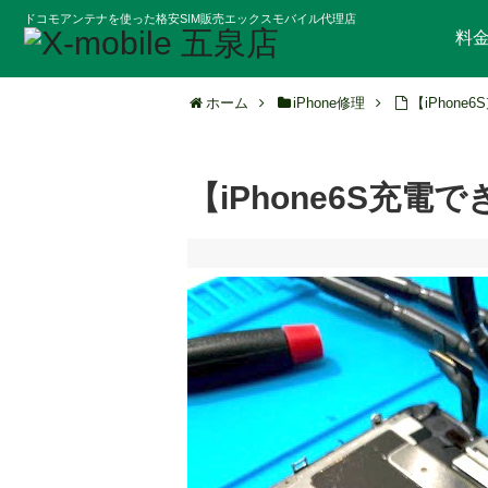
ドコモアンテナを使った格安SIM販売エックスモバイル代理店
料
ホーム
iPhone修理
【iPhon
【iPhone6S充電