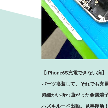
【iPhone6S充電できない病】
パーツ換装して、そ
れでも充
超細かい折れ曲がった金属端
ハズキルーペ出動。見
事復活