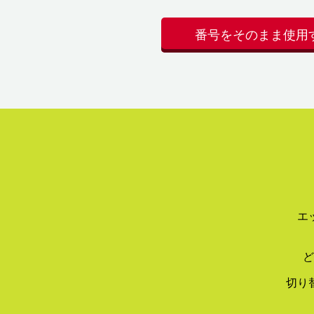
番号をそのまま使用
エ
ど
切り