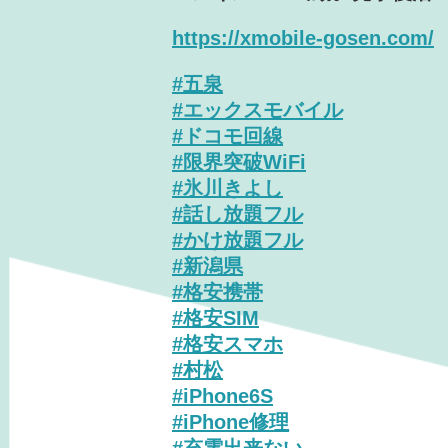
https://xmobile-gosen.com/
#五泉
#エックスモバイル
#ドコモ回線
#限界突破WiFi
#氷川きよし
#話し放題フル
#かけ放題フル
#新潟県
#格安携帯
#格安SIM
#格安スマホ
#村松
#iPhone6S
#iPhone修理