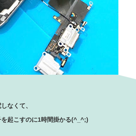
電しなくて、
子を起
こすのに1時間掛かる(^_^;)
！