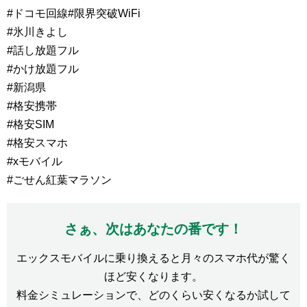
#ドコモ回線#限界突破WiFi
#氷川きよし
#話し放題フル
#かけ放題フル
#新潟県
#格安携帯
#格安SIM
#格安スマホ
#xモバイル
#ごせん紅葉マラソン
さぁ、次はあなたの番です！
エックスモバイルに乗り換えると月々のスマホ代が驚く
ほど安くなります。
料金シミュレーションで、どのくらい安くなるか試して