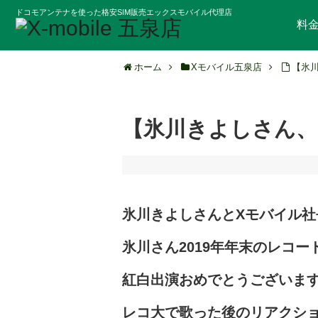
ドコモアンテナを使った格安SIM販売エックスモバイル代理店
料
ホーム
Xモバイル五泉店
【氷
【氷川きよしさん、
氷川きよしさんとXモバイル社
氷川さん2019年年末のレコー
紅白出演おめでとうございま
レコ大で歌った後のリアクショ