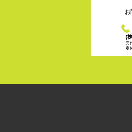
お
(
受
定