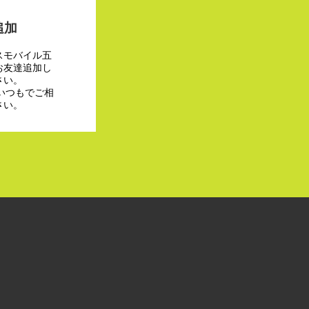
追加
スモバイル五
お友達追加し
さい。
でいつもでご相
さい。