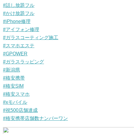
#
話し放題フル
#
かけ放題フル
#
iPhone修理
#
アイフォン修理
#
ガラスコーティング施工
#
スマホエステ
#
GPOWER
#
ガラスラッピング
#
新潟県
#
格安携帯
#
格安SIM
#
格安スマホ
#
xモバイル
#
祝500店舗達成
#
格安携帯店舗数ナンバーワン