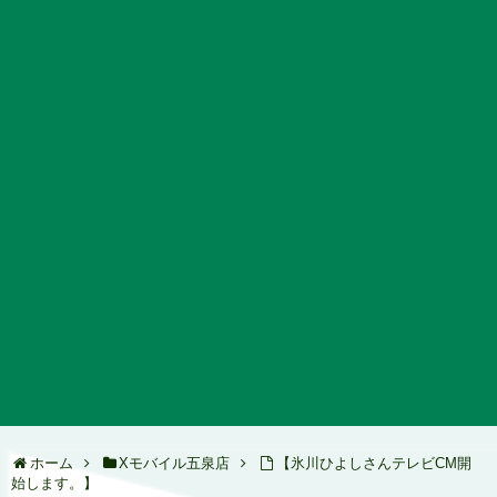
ホーム
Xモバイル五泉店
【氷川ひよしさんテレビCM開
始します。】