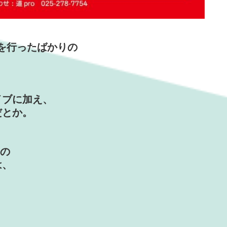
を行ったばかりの
イブに加え、
だとか。
売の
は、