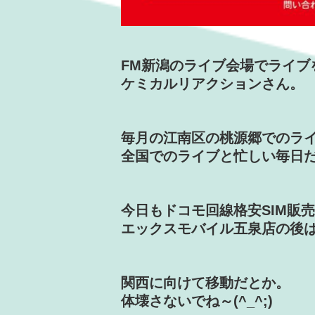
FM新潟のライブ会場でライブ
ケミカルリアクションさん。
毎月の江南区の桃源郷でのラ
全国でのライブと忙しい毎日
今日もドコモ回線格安SIM販
エックスモバイル五泉店の後
関西に向けて移動だとか。
体壊さないでね～(^_^;)