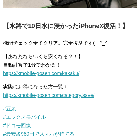
【水路で10日水に浸かったiPhoneX復活！】
機能チェック全てクリア。完全復活です(
^_^
【あなたならいくら安くなる？！】
自動計算で1分でわかる！↓
https://xmobile-gosen.com/kakaku/
実際にお得になった方一覧 ↓
https://xmobile-gosen.com/category/save/
#
五泉
#
エックスモバイル
#
ドコモ回線
#
最安級980円でスマホが持てる