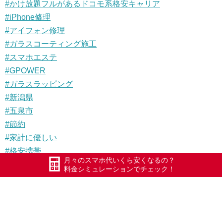
#
かけ放題フルがあるドコモ系格安キャリア
#
iPhone修理
#
アイフォン修理
#
ガラスコーティング施工
#
スマホエステ
#
GPOWER
#
ガラスラッピング
#
新潟県
#
五泉市
#
節約
#
家計に優しい
#
格安携帯
月々のスマホ代いくら安くなるの？
#
格安SIM
料金シミュレーションでチェック！
#
格安SIMかけ放題フル
#
格安スマホ
#
MVNO
#
xモバイル