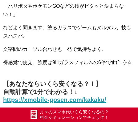
「ハリポタやポケ
モンGOなどの技がピタッと決まらな
い！」
などよく聞き
ます。塗るガラスでゲームもヌルヌル、技も
スパスパ、
文
字間のカーソル合わせも一発で気持ちよく、
裸感覚で使え
、強度は9Hガラスフィルムの6倍です(^_-)-☆
【あなたならいくら安くなる？！】
自動計算で1分でわかる！↓
https://xmobile-gosen.com/
kakaku/
月々のスマホ代いくら安くなるの？
実際にお得になった方一覧 ↓
料金シミュレーションでチェック！
https://xmobile-gosen.com/
category/save/