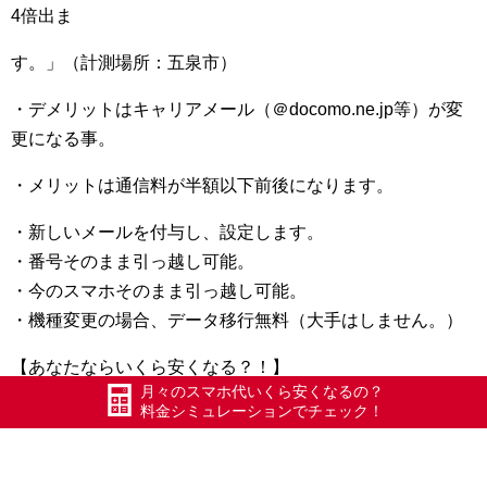
4倍出ま
す。」（計測場所
：五泉市）
・デメリットはキャリアメール（＠docomo.ne.
jp等）が変
更になる事。
・メリットは通信料が半額以下前後になります。
・新しいメールを付与し、設定します。
・番号そのまま引っ越し可能。
・今のスマホそのまま引っ越し可能。
・機種変更の場合、データ移行無料（大手はしません。）
【あなたならいくら安くなる？！】
月々のスマホ代いくら安くなるの？
自動計算で1分でわかる！↓
料金シミュレーションでチェック！
https://xmobile-gosen.com/
kakaku/
実際にお得になった方一覧 ↓