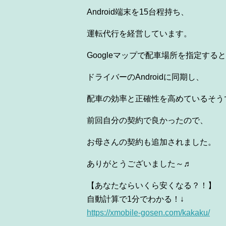
Android端末を15台程持ち、
運転代行を経
営しています。
Googleマップで配車場所を指定する
と
ドライバーのAndroidに同期し、
配車の効率と正
確性を高めているそう
前回自分の契約で良かったので、
お母さんの契約も追加さ
れました。
ありがとうございました～♬
【あなたならいくら安くなる？！】
自動計算で1分でわかる！↓
https://xmobile-gosen.com/
kakaku/