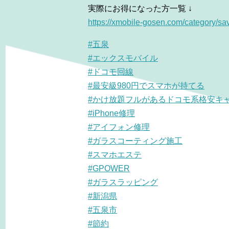
実際にお得になった方一覧 ↓
https://xmobile-gosen.com/
category/sa
#五泉
#エックスモバイル
#ドコモ回線
#最安級980円でスマホが持てる
#かけ放題フルがあるドコモ系格安キ
#iPhone修理
#アイフォン修理
#ガラスコーティング施工
#スマホエステ
#GPOWER
#ガラスラッピング
#新潟県
#五泉市
#節約