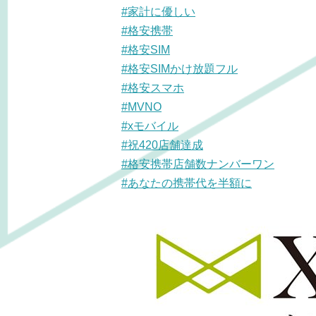
#家計に優しい
#格安携帯
#格安SIM
#格安SIMかけ放題フル
#格安スマホ
#MVNO
#xモバイル
#祝420店舗達成
#格安携帯店舗数ナンバーワン
#あなたの携帯代を半額に