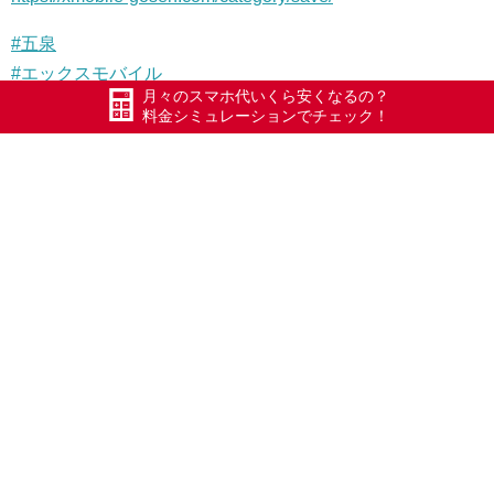
#
五泉
#
エックスモバイル
月々のスマホ代いくら安くなるの？
#
ドコモ回線
料金シミュレーションでチェック！
#
最安級980円でスマホが持てる
#
かけ放題フルがあるドコモ系格安キャリア
#
iPhone修理
#
アイフォン修理
#
ガラスコーティング施工
#
スマホエステ
#
GPOWER
#
ガラスラッピング
#
新潟県
#
五泉市
#
村松
#
第四銀行となり
#
ダイエット