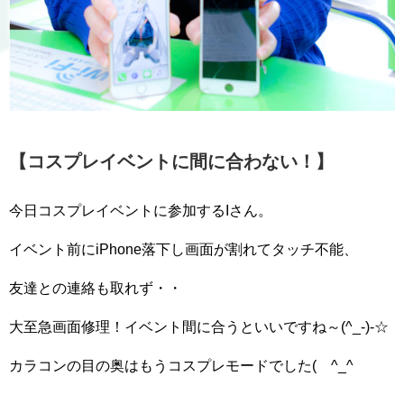
【コスプレイベントに間に合わない！】
今日コスプレイベ
ントに参加するIさん。
イベント前にiPhone落下し
画面が割れてタッチ不能、
友達との連絡も取れず・・
大至
急画面修理！イベント間に合うといいですね～(^_-)
-☆
カラコンの目の奥はもうコスプレモードでした(
^_^