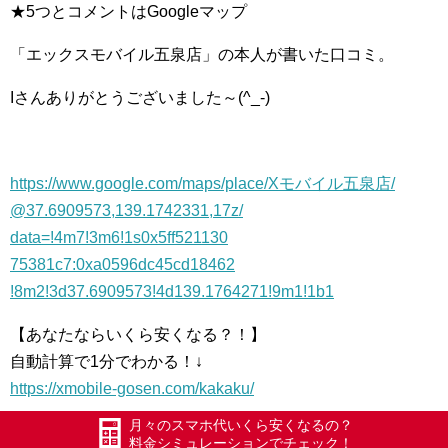
★5つとコメントはGoogleマップ
「エックスモバイ
ル五泉店」の本人が書いた口コミ。
Iさんありがとうござ
いました～(^_-)
https://www.google.com/
maps/place/Xモバイル五泉店/
@37.6909573,139.1742331,17z
/
data=!4m7!3m6!1s0x5ff521130
75381c7:0xa0596dc45cd18462
!8m2!3d37.6909573!4d139.17
64271!9m1!1b1
【あなたならいくら安くなる？！】
自動計算で1分でわかる！↓
https://xmobile-gosen.com/
kakaku/
月々のスマホ代いくら安くなるの？
実際にお得になった方一覧 ↓
料金シミュレーションでチェック！