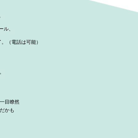
。
ール、
終了。（電
話は可能）
。
も一目瞭然
んだかも