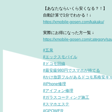
【あなたならいくら安くなる？！】
自動計算で1分でわかる！↓
https://xmobile-gosen.com/
kakaku/
実際にお得になった方一覧 ↓
https://xmobile-gosen.com/
category/sa
#五泉
#エックスモバイル
#ドコモ回線
#最安級980円でスマホが持てる
#かけ放題フルがあるドコモ系格安キ
#iPhone修理
#アイフォン修理
#ガラスコーティング施工
#スマホエステ
#GPOWER