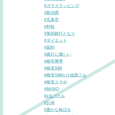
#ガラスラッピング
#新潟県
#五泉市
#村松
#第四銀行となり
#ダイエット
#節約
#家計に優しい
#格安携帯
#格安SIM
#格安SIMかけ放題フル
#格安スマホ
#MVNO
#xモバイル
#お得
#豊かな毎日を