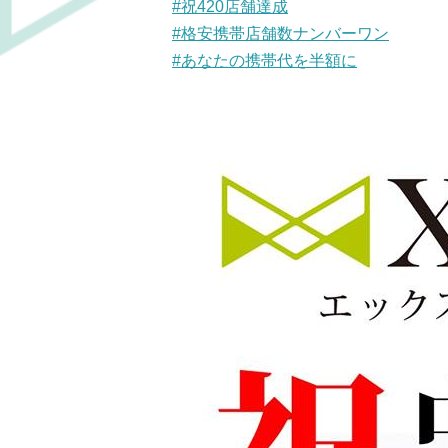
#祝420店舗達成
#格安携帯店舗数ナンバーワン
#あなたの携帯代を半額に