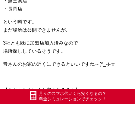
・燕三条店
・長岡店
という噂です。
まだ場所は公開できませんが、
3社とも既に加盟店加入済みなので
場所探ししているそうです。
皆さんのお家の近くにできるといいですね～(^_-)-☆
【あなたならいくら安くなる？！】
月々のスマホ代いくら安くなるの？
自動計算で1分でわかる！↓
料金シミュレーションでチェック！
https://xmobile-gosen.com/
kakaku/
実際にお得になった方一覧 ↓
https://xmobile-gosen.com/
category/save/