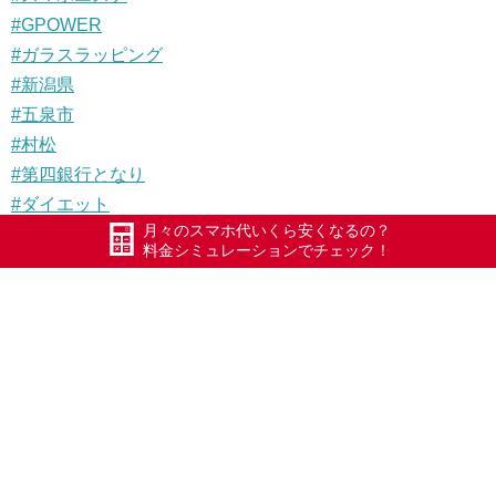
#GPOWER
#ガラスラッピング
#新潟県
#五泉市
#村松
#第四銀行となり
#ダイエット
月々のスマホ代いくら安くなるの？
#節約
料金シミュレーションでチェック！
#家計に優しい
#格安携帯
#格安SIM
#格安SIMかけ放題フル
#格安スマホ
#MVNO
#xモバイル
#お得