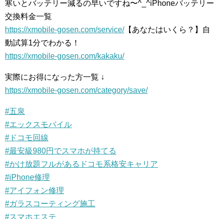
寒いとバッテリー減るの早いですね〜^_^iPhoneバッテリー
交換料金一覧
https://xmobile-gosen.com/
service/
【あなたはいくら？】自
動試算1分でわかる！
https://xmobile-gosen.com/
kakaku/
実際にお得になった方一覧 ↓
https://xmobile-gosen.com/
category/save/
#五泉
#エックスモバイル
#ドコモ回線
#最安級980円でスマホが持てる
#かけ放題フルがあるドコモ系格安キャリア
#iPhone修理
#アイフォン修理
#ガラスコーティング施工
#スマホエステ