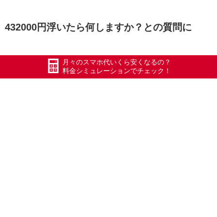
432000円浮いたら何しますか？との質問に
月々のスマホ代いくら安くなるの？
今の車のローンがタダになるな～（SUBARU
料金シミュレーションでチェック！
WRX STI）
なるほど～そういう考えもありますね(^_-)-☆