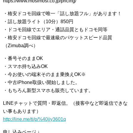
https://www.mosimosi.co.jp/pricing/
・格安ドコモ回線で唯一「話し放題フル」があります！
・話し放題ライト（10分）850円
・ドコモ回線でエリア・通話品質ともドコモ同等
・格安ドコモ回線で最速級のパケットスピード品質
（Zimuba調べ）
・番号そのままOK
・スマホ持ち込みOK
・今お使いの端末そのまま乗換えOK※
・中古iPhone取扱い開始しました。
・もちろん新型スマホも販売しています。
LINEチャットで質問・即返信。（接客中など即返信できな
い事もあります）
http://line.me/ti/p/%40jjy3601q
申し込みページ ↓