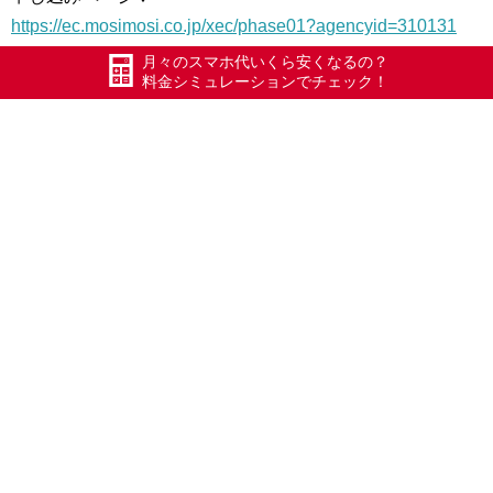
https://ec.mosimosi.co.jp/xec/phase01?agencyid=310131
月々のスマホ代いくら安くなるの？
エックスモバイル五泉店 グーグル地図
料金シミュレーションでチェック！
https://goo.gl/maps/5r6REczEPQ72
#五泉
#エックスモバイル
#ドコモ回線
#最安級980円でスマホが持てる
#かけ放題フルがある唯一のドコモ系格安キャリア
#iPhone修理
#アイフォン修理
#ガラスコーティング施工
#スマホエステ
#GPOWER
#ガラスラッピング
#新潟県