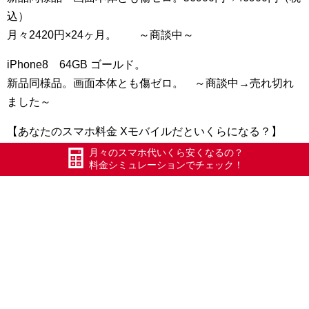
込）
月々2420円×24ヶ月。 ～商談中～
iPhone8 64GB ゴールド。
新品同様品。画面本体とも傷ゼロ。 ～商談中→売れ切れ
ました～
【あなたのスマホ料金 Xモバイルだといくらになる？】
試算出来ます↓
月々のスマホ代いくら安くなるの？
料金シミュレーションでチェック！
https://www.mosimosi.co.jp/pricing/
・格安ドコモ回線で唯一「話し放題フル」があります！
・話し放題ライト（10分）850円
・ドコモ回線でエリア・通話品質ともドコモ同等
・格安ドコモ回線で最速級のパケットスピード品質
（Zimuba調べ）
・番号そのままOK