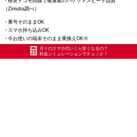
・格安ドコモ回線で最速級のパケットスピード品質
（Zimuba調べ）
・番号そのままOK
・スマホ持ち込みOK
・今お使いの端末そのまま乗換えOK※
・中古iPhone取扱い開始しました。
月々のスマホ代いくら安くなるの？
料金シミュレーションでチェック！
・もちろん新型スマホも販売しています。
申し込みページ ↓
https://ec.mosimosi.co.jp/xec/phase01?agencyid=310131
エックスモバイル五泉店 グーグル地図
https://goo.gl/maps/5r6REczEPQ72
#五泉
#エックスモバイル
#ドコモ回線
#最安級980円でスマホが持てる