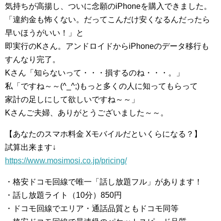
気持ちが高揚し、ついに念願のiPhoneを購入できました。
「違約金も怖くない。だってこんだけ安くなるんだったら
早いほうがいい！」と
即実行のKさん。アンドロイドからiPhoneのデータ移行も
すんなり完了。
Kさん「知らないって・・・損するのね・・・。」
私「ですね～～(^_^;)もっと多くの人に知ってもらって
家計の足しにして欲しいですね～～」
Kさんご夫婦、ありがとうございました～～。
【あなたのスマホ料金 Xモバイルだといくらになる？】
試算出来ます↓
https://www.mosimosi.co.jp/pricing/
・格安ドコモ回線で唯一「話し放題フル」があります！
・話し放題ライト（10分）850円
・ドコモ回線でエリア・通話品質ともドコモ同等