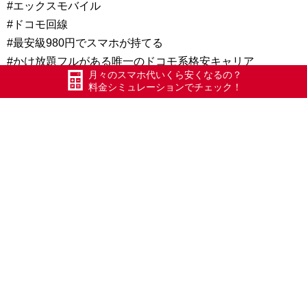
#エックスモバイル
#ドコモ回線
#最安級980円でスマホが持てる
#かけ放題フルがある唯一のドコモ系格安キャリア
月々のスマホ代いくら安くなるの？
#iPhone修理
料金シミュレーションでチェック！
#アイフォン修理
#ガラスコーティング施工
#スマホエステ
#GPOWER
#ガラスラッピング
#新潟県
#五泉市
#村松
#第四銀行となり
#ダイエット
#節約
#家計に優しい