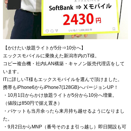
【かけたい放題ライトが5分⇒10分へ】
エックスモバイルに乗換えた新潟市内のT様。
コピー複合機・社内LAN構築・キャノン販売代理店をして
います。
ITに詳しいT様もエックスモバイルを選んで頂けました。
携帯もiPhone6からiPhone7(128GB)へバージョンUP！
・10月1日からかけ放題ライトが5分から10分へ増量。
（値段は850円で据え置き）
・パケットも当月余ったら来月持ち越せるようになりまし
た。
・9月2日からMNP（番号そのまま引っ越し）即日開設も可