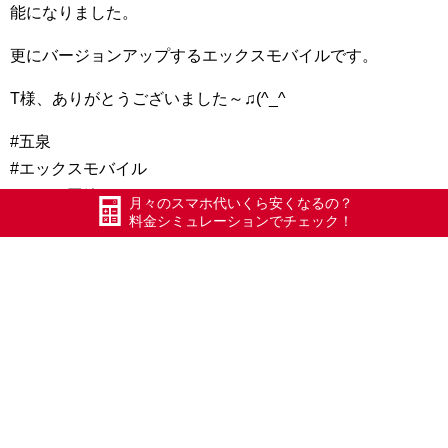
能になりました。
更にバージョンアップするエックスモバイルです。
T様、ありがとうございました～♫(^_^
#五泉
#エックスモバイル
#ドコモ回線
月々のスマホ代いくら安くなるの？
料金シミュレーションでチェック！
#最安級980円でスマホが持てる
#かけ放題フルがある唯一のドコモ系格安キャリア
#iPhone修理
#アイフォン修理
#ガラスコーティング施工
#スマホエステ
#GPOWER
#ガラスラッピング
#新潟県