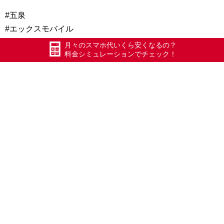
#五泉
#エックスモバイル
#ドコモ回線
月々のスマホ代いくら安くなるの？
料金シミュレーションでチェック！
#最安級980円でスマホが持てる
#かけ放題フルがある唯一のドコモ系格安キャリア
#iPhone修理
#アイフォン修理
#ガラスコーティング施工
#新潟県
#五泉市
#村松
#第四銀行となり
#ダイエット
#節約
#家計に優しい
#格安携帯