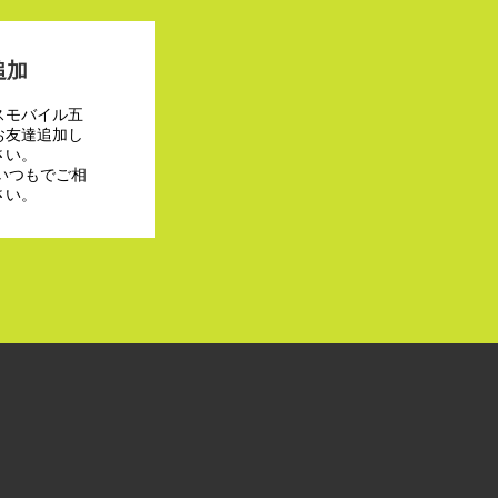
追加
スモバイル五
お友達追加し
さい。
でいつもでご相
さい。