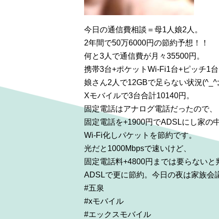
今日の通信費相談＝母1人娘2人。
2年間で50万6000円の節約予想！！
何と3人で通信費が月々35500円。
携帯3台+ポケットWi-Fi1台+ピッチ1
娘さん2人で12GBで足らない状況(^_^;
Xモバイルで3台合計10140円。
固定電話はアナログ電話だったので、
固定電話を+1900円でADSLにし家の
Wi-Fi化しパケットを節約です。
光だと1000Mbpsで速いけど、
固定電話料+4800円までは要らないと
ADSLで更に節約。今日の夜は家族会
#五泉
#xモバイル
#エックスモバイル