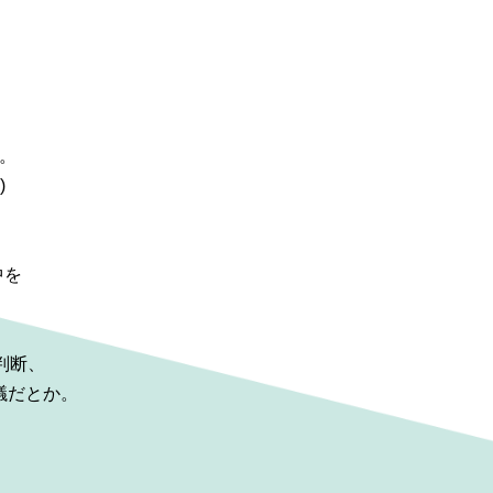
台。
)
中を
判断、
議だとか。