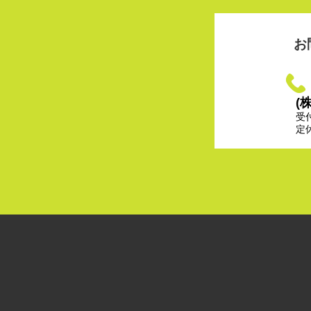
お
(
受
定