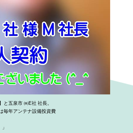
と五泉市 ㈱E社 社長。
は毎年アンテナ設備投資費
。」