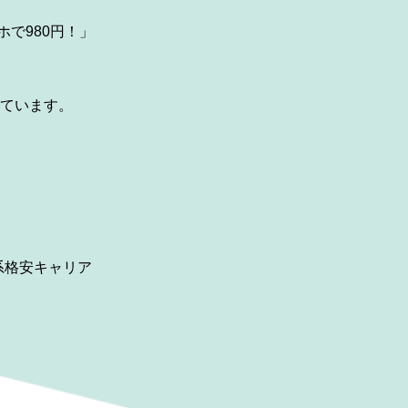
で980円！」
いています。
系格安キャリア