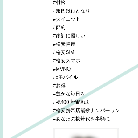
#村松
#第四銀行となり
#ダイエット
#節約
#家計に優しい
#格安携帯
#格安SIM
#格安スマホ
#MVNO
#xモバイル
#お得
#豊かな毎日を
#祝400店舗達成
#格安携帯店舗数ナンバーワン
#あなたの携帯代を半額に