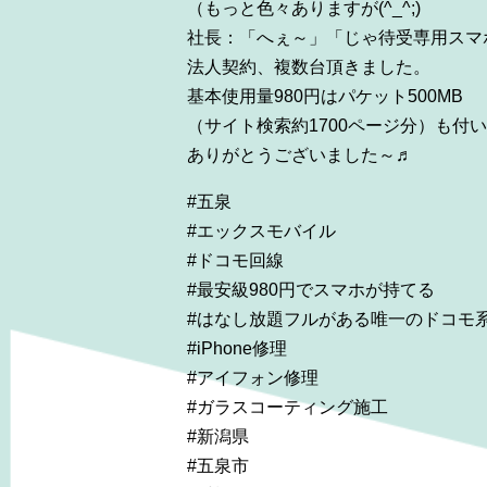
（もっと色々ありますが(^_^;)
社長：「へぇ～」「じゃ待受専用スマホ
法人契約、複数台頂きました。
基本使用量980円はパケット500MB
（サイト検索約1700ページ分）も付
ありがとうございました～♬
#五泉
#エックスモバイル
#ドコモ回線
#最安級980円でスマホが持てる
#はなし放題フルがある唯一のドコモ
#iPhone修理
#アイフォン修理
#ガラスコーティング施工
#新潟県
#五泉市