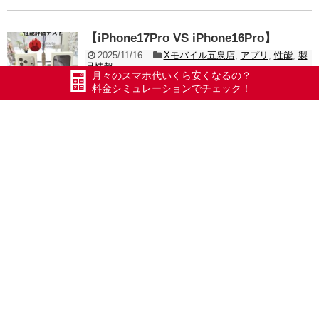
【iPhone17Pro VS iPhone16Pro】
2025/11/16
Xモバイル五泉店
,
アプリ
,
性能
,
製
品情報
月々のスマホ代いくら安くなるの？
性能比較テスト 次の投稿でテスト評価をUPします。
料金シミュレーションでチェック！
記事を読む
【国際番号+1】
2025/5/29
Xモバイル五泉店
,
お知らせ
,
アプリ
,
エックスモバイルについて
,
ホリエのWi-Fi
,
ホリエモ
バイル
,
モバイル環境
【国際番号+1】から詐欺電話。農家のおとうさん、慌
てて来店。アメリカかカナダかな～未払29万円あるか
ら振り込んでくれって。無視して大丈夫ですよ～。
記事を読む
【Googleフォトがいっぱい】