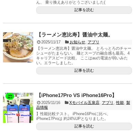
ん、 乗り換えありがとうございました(
記事を読む
【ラーメン恵比寿】醤油中太麺。
2025/11/17
お知らせ
,
アプリ
【ラーメン恵比寿】醤油中太麺。 とろっとろのチャー
シューがたまらない。 麺とスープの融合感も最高。4
キャリアスピード比較。 ここはauの電波が弱いみた
い。エラーしました。
記事を読む
【iPhone17Pro VS iPhone16Pro】
2025/11/16
Xモバイル五泉店
,
アプリ
,
性能
,
製
品情報
】性能比較テスト。 iPhone16Proに比べ、
iPhone17Proは 約24%UPとなりました。
記事を読む