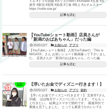
イル #ドコモ回線 #ホリエのWiFi #Xmobile #五泉 #五
泉市 #新潟 #長岡 #加茂 #三条 #田上 #ルチルスター
https://rutile-star.jp/
記事を読む
【YouTubeショート動画】店員さんが
「新潟のおばあちゃん」だった編
2025/12/7
お知らせ
,
アプリ
【YouTubeショート動画】 人気YouTuberの「This is
NIIGATA」さん お笑いショート動画撮って下さいまし
た。 店員さんが「新潟のおばあちゃん」だった編
記事を読む
【浮いたお金でディズニー行きます！】
2025/12/7
お知らせ
,
アプリ
,
節約
【浮いたお金でディズニー行きます！】 五泉市Yさん
20歳。 ほぼ毎月ディズニーに行ってます。 でももっ
と行きたい。 結果はスマホで節約です。 最速30分で
乗換え完了しました。 とっても素直でかわいいYさ